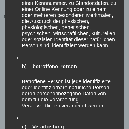
einer Kennnummer, zu Standortdaten, zu
einer Online-Kennung oder zu einem
oder mehreren besonderen Merkmalen,
SCHÜTZENTERMINE
die Ausdruck der physischen,
physiologischen, genetischen,
psychischen, wirtschaftlichen, kulturellen
10. August 2026
19:00
-
21:00
oder sozialen Identität dieser natürlichen
Lbz-RWK KK Gruppe 2 - Broekhuysen gegen
Person sind, identifiziert werden kann.
Uedemerbruch
Woltersberg 17, 47638 Straelen, Deutschland
b) betroffene Person
16. August 2026
9:30
-
10:30
Wallfahrt
Betroffene Person ist jede identifizierte
Marienbaum, 46509 Xanten-Marienbaum, Deutschland
oder identifizierbare natürliche Person,
deren personenbezogene Daten von
dem für die Verarbeitung
16. August 2026
13:00
-
20:00
Verantwortlichen verarbeitet werden.
Bezirksschützenfest
Grieth, 47546 Kalkar-Grieth, Deutschland
Messe
c) Verarbeitung