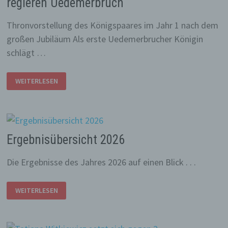
regieren Uedemerbruch
Thronvorstellung des Königspaares im Jahr 1 nach dem
großen Jubiläum Als erste Uedemerbrucher Königin
schlägt …
TATIANA
WEITERLESEN
I.
UND
MARKUS
I.
WITKIEWICZ
REGIEREN
UEDEMERBRUCH
Ergebnisübersicht 2026
Die Ergebnisse des Jahres 2026 auf einen Blick . . .
ERGEBNISÜBERSICHT
WEITERLESEN
2026