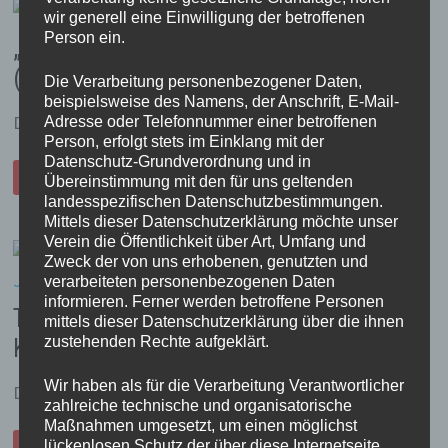
wir generell eine Einwilligung der betroffenen
Person ein.
„Brucher“ Schützenfest 2025 in Bildern
(Montag)
Die Verarbeitung personenbezogener Daten,
beispielsweise des Namens, der Anschrift, E-Mail-
Die Bilder vom Schützenfestmontag 2025 . . .
Adresse oder Telefonnummer einer betroffenen
Person, erfolgt stets im Einklang mit der
Datenschutz-Grundverordnung und in
„BRUCHER“
WEITERLESEN
Übereinstimmung mit den für uns geltenden
SCHÜTZENFEST
2025
landesspezifischen Datenschutzbestimmungen.
IN
Mittels dieser Datenschutzerklärung möchte unser
BILDERN
(MONTAG)
Verein die Öffentlichkeit über Art, Umfang und
Zweck der von uns erhobenen, genutzten und
verarbeiteten personenbezogenen Daten
informieren. Ferner werden betroffene Personen
Thomas II. und Christiane I. Wirtz, das
mittels dieser Datenschutzerklärung über die ihnen
zustehenden Rechte aufgeklärt.
Königspaar im Jubiläumsjahr 2025
Wir haben als für die Verarbeitung Verantwortlicher
Die Vorstellung des Throns . . .
zahlreiche technische und organisatorische
Maßnahmen umgesetzt, um einen möglichst
THOMAS
lückenlosen Schutz der über diese Internetseite
WEITERLESEN