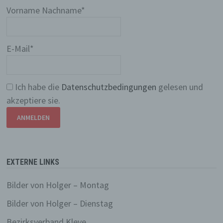
Vorname Nachname*
natürlichen Person zugewiesen werden.
g) Verantwortlicher oder für die
E-Mail*
Verarbeitung Verantwortlicher
Verantwortlicher oder für die
Ich habe die
Datenschutzbedingungen
gelesen und
Verarbeitung Verantwortlicher ist die
akzeptiere sie.
natürliche oder juristische Person,
Behörde, Einrichtung oder andere Stelle,
die allein oder gemeinsam mit anderen
über die Zwecke und Mittel der
Verarbeitung von personenbezogenen
Daten entscheidet. Sind die Zwecke und
EXTERNE LINKS
Mittel dieser Verarbeitung durch das
Unionsrecht oder das Recht der
Bilder von Holger – Montag
Mitgliedstaaten vorgegeben, so kann der
Verantwortliche beziehungsweise
Bilder von Holger – Dienstag
können die bestimmten Kriterien seiner
Benennung nach dem Unionsrecht oder
Bezirksverband Kleve