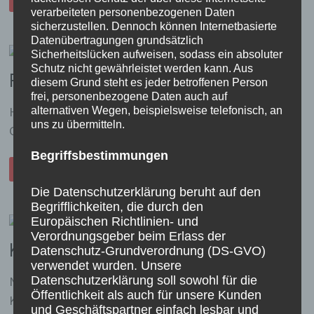
II.
verarbeiteten personenbezogenen Daten
UND
CHRISTIANE
sicherzustellen. Dennoch können Internetbasierte
I.
Datenübertragungen grundsätzlich
WIRTZ,
DAS
Sicherheitslücken aufweisen, sodass ein absoluter
KÖNIGSPAAR
Schutz nicht gewährleistet werden kann. Aus
IM
Familiennachmittag 2025
JUBILÄUMSJAHR
diesem Grund steht es jeder betroffenen Person
2025
frei, personenbezogene Daten auch auf
Hier gibt es Bilder vom Familiennachmittag inkl.
alternativen Wegen, beispielsweise telefonisch, an
uns zu übermitteln.
Gruppenbilder . . .
Begriffsbestimmungen
FAMILIENNACHMITTAG
WEITERLESEN
2025
Die Datenschutzerklärung beruht auf den
Begrifflichkeiten, die durch den
Europäischen Richtlinien- und
Verordnungsgeber beim Erlass der
Kirmesprogramm 2025
Datenschutz-Grundverordnung (DS-GVO)
verwendet wurden. Unsere
Datenschutzerklärung soll sowohl für die
Nach den Jubiläumsfeierlichkeiten ist vor der Kirmes.
Öffentlichkeit als auch für unsere Kunden
König Thomas II. läutet mit seiner Inthronisation die …
und Geschäftspartner einfach lesbar und