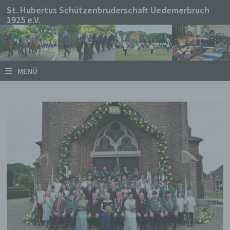
Zum
St. Hubertus Schützenbruderschaft Uedemerbruch
1925 e.V.
Inhalt
springen
MENÜ