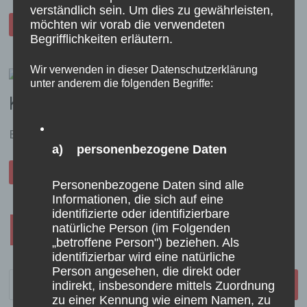
verständlich sein. Um dies zu gewährleisten,
KIRMESPROGRAMM
möchten wir vorab die verwendeten
WEITERLESEN
2025
Begrifflichkeiten erläutern.
Wir verwenden in dieser Datenschutzerklärung
unter anderem die folgenden Begriffe:
Kneipenquiz bei Franziska
Bilder vom Kneipenquiz am 27. Juni . . .
a) personenbezogene Daten
KNEIPENQUIZ
WEITERLESEN
BEI
Personenbezogene Daten sind alle
FRANZISKA
Informationen, die sich auf eine
identifizierte oder identifizierbare
Seitennummerierung
natürliche Person (im Folgenden
1
2
…
20
Nächste
„betroffene Person") beziehen. Als
der
identifizierbar wird eine natürliche
Beiträge
Person angesehen, die direkt oder
Suche
indirekt, insbesondere mittels Zuordnung
nach:
zu einer Kennung wie einem Namen, zu