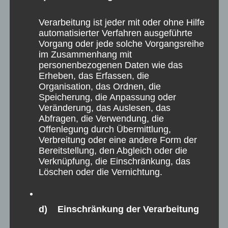
Schützenumzug
Bezirkskönigsschießen
Verarbeitung ist jeder mit oder ohne Hilfe
Bezirksschülerprinzenschießen
automatisierter Verfahren ausgeführte
Bezirksprinzenschießen
Vorgang oder jede solche Vorgangsreihe
Bezirksfahnenschwenken
im Zusammenhang mit
Proklamation
personenbezogenen Daten wie das
Erheben, das Erfassen, die
21. August 2026
19:00
-
21:00
Organisation, das Ordnen, die
Lbz-Rundenwettkampf LG aufgelegt Borth gegen
Speicherung, die Anpassung oder
Veränderung, das Auslesen, das
Uedemerbruch 1
Abfragen, die Verwendung, die
Pastor-Wilden-Straße 2, 47495 Rheinberg, Deutschland
Offenlegung durch Übermittlung,
Verbreitung oder eine andere Form der
23. August 2026
Bereitstellung, den Abgleich oder die
Landesschützenfest
Verknüpfung, die Einschränkung, das
Kalkar, 47546 Kalkar, Deutschland
Löschen oder die Vernichtung.
24. August 2026
19:00
-
21:00
d) Einschränkung der Verarbeitung
Lbz-RWK KK Gruppe 2 - Broekhuysen gegen
Uedemerbruch