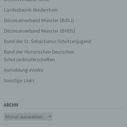
dem Recht der Mitgliedstaaten
Landesbezirk Niederrhein
vorgesehen werden.
Diözesanverband Münster (BdSJ)
h) Auftragsverarbeiter
Diözesanverband Münster (BHDS)
Bund der St. Sebastianus Schützenjugend
Auftragsverarbeiter ist eine natürliche
oder juristische Person, Behörde,
Bund der Historischen Deutschen
Einrichtung oder andere Stelle, die
Schützenbruderschaften
personenbezogene Daten im Auftrag des
Verantwortlichen verarbeitet.
Anmeldung eVeWa
Sonstige Links
i) Empfänger
Empfänger ist eine natürliche oder
ARCHIV
juristische Person, Behörde, Einrichtung
Archiv
oder andere Stelle, der
personenbezogene Daten offengelegt