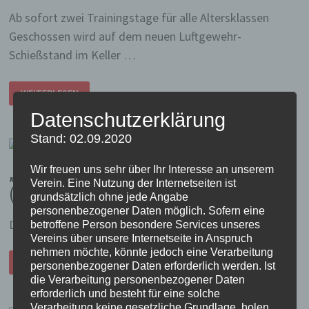
Ab sofort zwei Trainingstage für alle Altersklassen
Geschossen wird auf dem neuen Luftgewehr-
Schießstand im Keller …
WIR
WEITERLESEN
SIND
UMGEZOGEN
Datenschutzerklärung
UND
HABEN
UNSEREN
Stand: 02.09.2020
NEUEN
SCHIESSSTAND I
N B
„Brucher“ Schützenfest 2025 in Bildern
Wir freuen uns sehr über Ihr Interesse an unserem
ETRIEB G
Verein. Eine Nutzung der Internetseiten ist
ENOMMEN.
(Dienstag)
grundsätzlich ohne jede Angabe
personenbezogener Daten möglich. Sofern eine
Die Bilder vom Schützenfestdienstag 2025 . . .
betroffene Person besondere Services unseres
Vereins über unsere Internetseite in Anspruch
nehmen möchte, könnte jedoch eine Verarbeitung
„BRUCHER“
WEITERLESEN
SCHÜTZENFEST
personenbezogener Daten erforderlich werden. Ist
2025
die Verarbeitung personenbezogener Daten
IN
erforderlich und besteht für eine solche
BILDERN
(DIENSTAG)
Verarbeitung keine gesetzliche Grundlage, holen